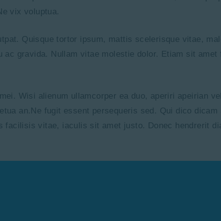
Ne vix voluptua.
pat. Quisque tortor ipsum, mattis scelerisque vitae, males
cu ac gravida. Nullam vitae molestie dolor. Etiam sit amet 
 mei. Wisi alienum ullamcorper ea duo, aperiri apeirian v
rpetua an.Ne fugit essent persequeris sed. Qui dico dicam
s facilisis vitae, iaculis sit amet justo. Donec hendrerit 