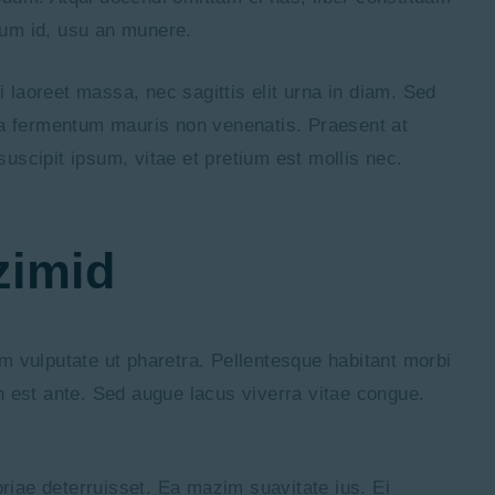
ium id, usu an munere.
i laoreet massa, nec sagittis elit urna in diam. Sed
la a fermentum mauris non venenatis. Praesent at
scipit ipsum, vitae et pretium est mollis nec.
zimid
m vulputate ut pharetra. Pellentesque habitant morbi
in est ante. Sed augue lacus viverra vitae congue.
priae deterruisset. Ea mazim suavitate ius. Ei