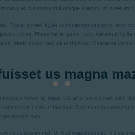
impetus et. Ne nam simul oblique alterum, pri solet omn
it. Fusce laoreet, ligula condimentum tincidunt, arcu orc
e quam ultricies. Phasellus et ipsum justo. Aenean fringil
etus. Morbi auctor sed dui et rhoncus. Maecenas varius su
a fuisset us magna ma
malesuada fames ac turpis. Sit amet justo donec enim dia
s id consectetur purus ut faucibus. Dignissim suspendisse 
 eget gravida cum.
um voluptaria an mel. Ut illud maiestatis nec, vis cu pro