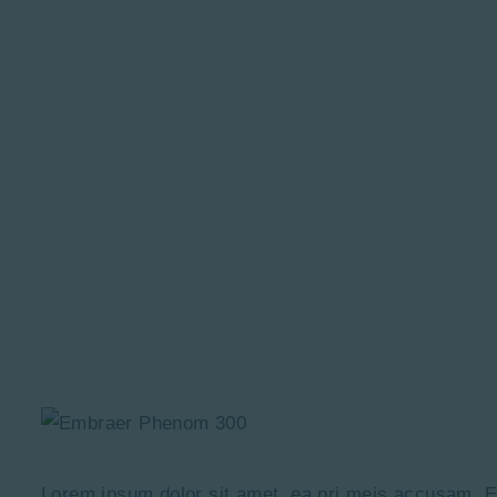
Embraer 
Lorem ipsum dolor sit amet, ea pri meis accusam. Et