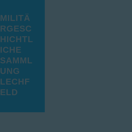
D
MILITÄ
A
MILITÄR
RGESC
Ö
HICHTL
ICHE
SAMML
UNG
LECHF
ELD