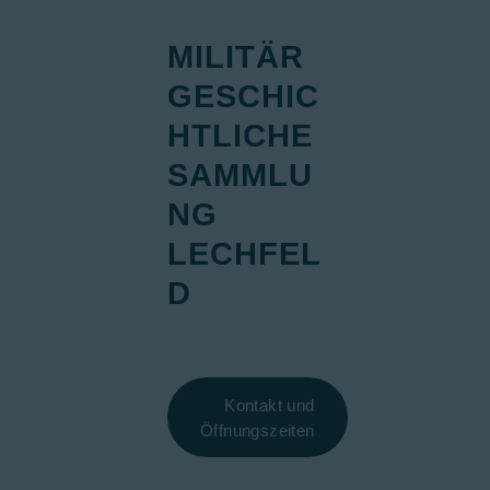
Die MGS-Lech
MILITÄR
Ausstellungen
GESCHIC
MILITÄRGESCHICHT
Öffentlichkeits
HTLICHE
SAMMLU
NG
LECHFEL
D
Kontakt und
Öffnungszeiten