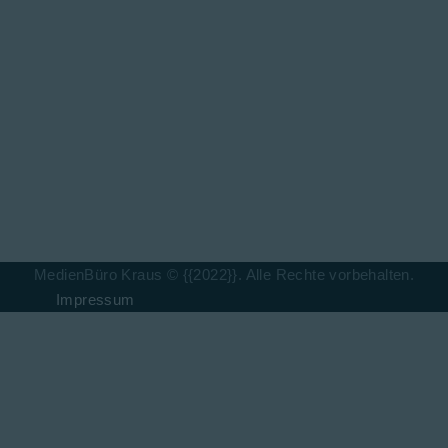
MedienBüro Kraus © {{2022}}. Alle Rechte vorbehalten.
Impressum