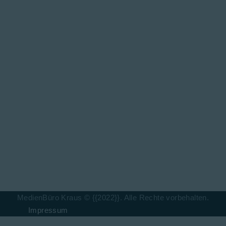
MedienBüro Kraus © {{2022}}. Alle Rechte vorbehalten.
Impressum