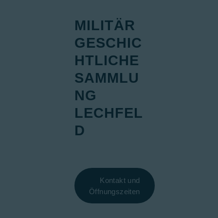
Die MGS-Lech
MILITÄR
Ausstellungen
GESCHIC
MILITÄRGESCHICHT
Öffentlichkeits
HTLICHE
SAMMLU
NG
LECHFEL
D
Kontakt und
Öffnungszeiten