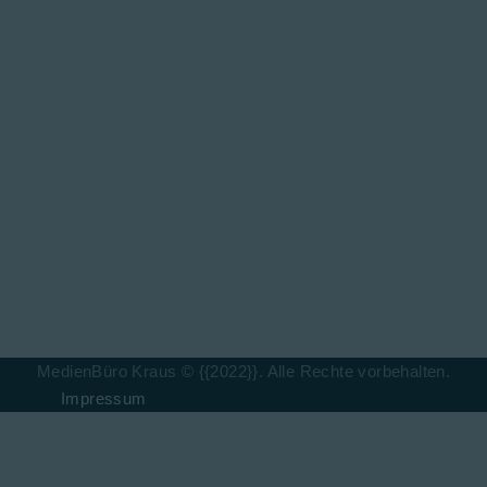
MedienBüro Kraus © {{2022}}. Alle Rechte vorbehalten.
Impressum