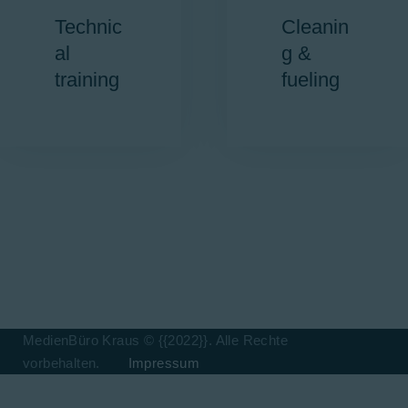
Technic
Cleanin
al
g &
training
fueling
MedienBüro Kraus © {{2022}}. Alle Rechte
vorbehalten.
Impressum